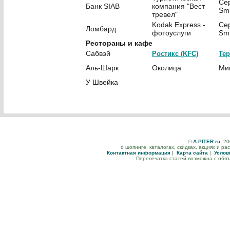
Се
Банк SIAB
компания "Вест
Smi
тревел"
Kodak Express -
Се
Ломбард
фотоуслуги
Smi
Рестораны и кафе
Сабвэй
Ростикс (KFC)
Те
Аль-Шарк
Околица
Ми
У Швейка
©
A-PITER.ru
, 2
о шопинге, каталогах, скидках, акциях и р
Контактная информация
|
Карта сайта
|
Услов
Перепечатка статей возможна с обя