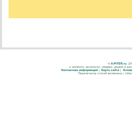
©
A-PITER.ru
, 2
о шопинге, каталогах, скидках, акциях и р
Контактная информация
|
Карта сайта
|
Услов
Перепечатка статей возможна с обя