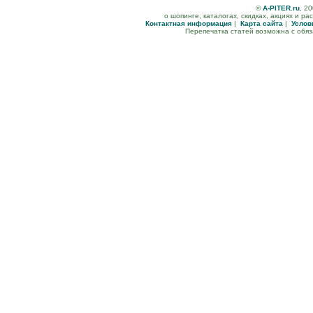
©
A-PITER.ru
, 2
о шопинге, каталогах, скидках, акциях и р
Контактная информация
|
Карта сайта
|
Услов
Перепечатка статей возможна с обя