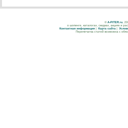
©
A-PITER.ru
, 2
о шопинге, каталогах, скидках, акциях и р
Контактная информация
|
Карта сайта
|
Услов
Перепечатка статей возможна с обя