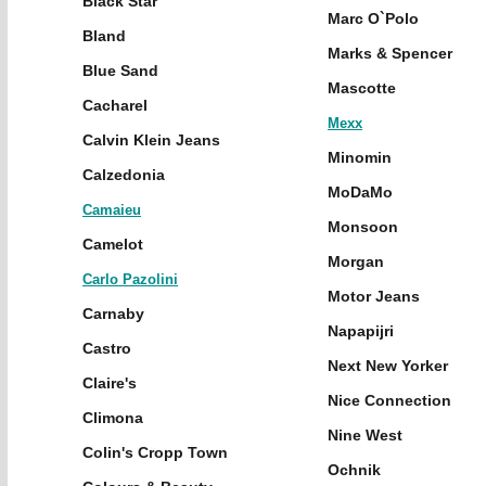
Black Star
Marc O`Polo
Bland
Marks & Spencer
Blue Sand
Mascotte
Cacharel
Mexx
Calvin Klein Jeans
Minomin
Calzedonia
MoDaMo
Camaieu
Monsoon
Camelot
Morgan
Carlo Pazolini
Motor Jeans
Carnaby
Napapijri
Castro
Next New Yorker
Claire's
Nice Connection
Climona
Nine West
Colin's Cropp Town
Ochnik