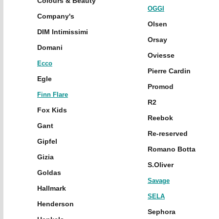
Colours & Beauty
OGGI
Company's
Olsen
DIM Intimissimi
Orsay
Domani
Oviesse
Ecco
Pierre Cardin
Egle
Promod
Finn Flare
R2
Fox Kids
Reebok
Gant
Re-reserved
Gipfel
Romano Botta
Gizia
S.Oliver
Goldas
Savage
Hallmark
SELA
Henderson
Sephora