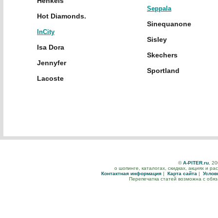
Henkels
Seppala
Hot Diamonds.
Sinequanone
InCity
Sisley
Isa Dora
Skechers
Jennyfer
Sportland
Lacoste
©
A-PITER.ru
, 2
о шопинге, каталогах, скидках, акциях и р
Контактная информация
|
Карта сайта
|
Услов
Перепечатка статей возможна с обя