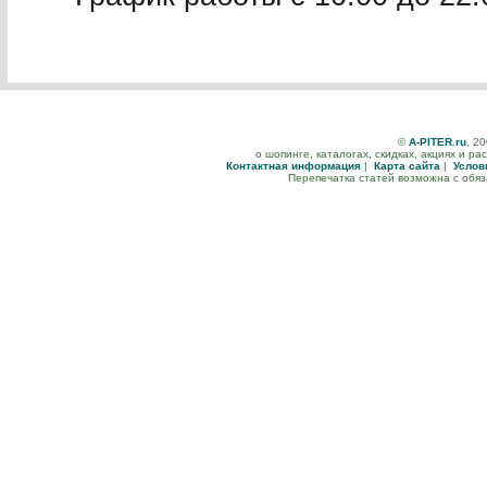
©
A-PITER.ru
, 2
о шопинге, каталогах, скидках, акциях и р
Контактная информация
|
Карта сайта
|
Услов
Перепечатка статей возможна с обя