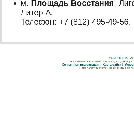
м.
Площадь Восстания
. Лиг
Литер А.
Телефон: +7 (812) 495-49-56.
©
A-PITER.ru
, 2
о шопинге, каталогах, скидках, акциях и р
Контактная информация
|
Карта сайта
|
Услов
Перепечатка статей возможна с обя