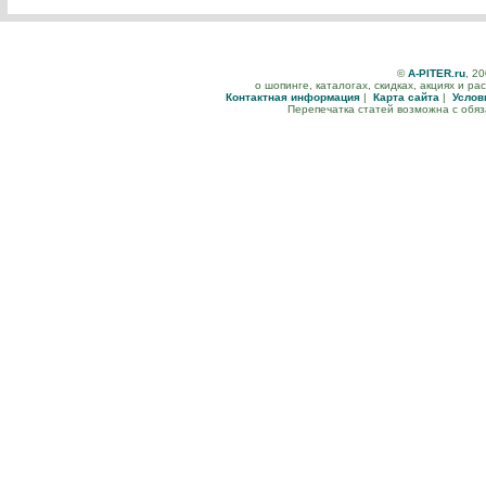
©
A-PITER.ru
, 2
о шопинге, каталогах, скидках, акциях и р
Контактная информация
|
Карта сайта
|
Услов
Перепечатка статей возможна с обя