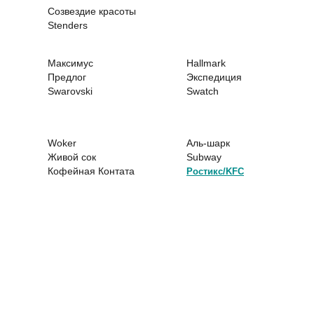
Созвездие красоты
Stenders
Максимус
Hallmark
Предлог
Экспедиция
Swarovski
Swatch
Woker
Аль-шарк
Живой сок
Subway
Кофейная Контата
Ростикс/KFC