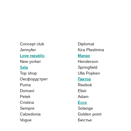
Concept club
Diplomat
Jennyfer
Kira Plastinina
Love republic
Mango
New yorker
Henderson
Springfield
Sela
Top shop
Ulla Popken
Оксфордстрит
Пактор
Puma
Reebok
Domani
Elisir
Petek
Adam
Cristina
Ecco
Sempre
Solange
Calzedonia
Golden point
Vogue
Бюстье