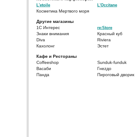
L'etoile
L'Occitane
Косметика Мертвого моря
Другие магазины
1С Интерес
re:Store
Знаки внимания
Красный куб
Diva
Riviera
Кахолонг
Эстет
Кафе и Рестораны
Coffeeshop
Sunduk-funduk
Васаби
Гнеzдо
Панда
Пироговый дворик