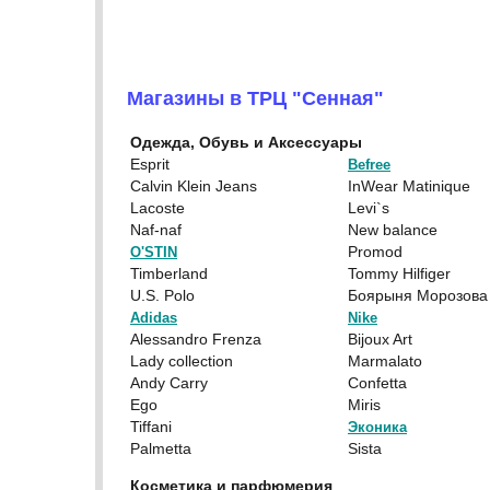
Магазины в ТРЦ "Сенная"
Одежда, Обувь и Аксессуары
Esprit
Befree
Calvin Klein Jeans
InWear Matinique
Lacoste
Levi`s
Naf-naf
New balance
Promod
O'STIN
Timberland
Tommy Hilfiger
U.S. Polo
Боярыня Морозова
Adidas
Nike
Alessandro Frenza
Bijoux Art
Lady collection
Marmalato
Andy Carry
Confetta
Ego
Miris
Tiffani
Эконика
Palmetta
Sista
Косметика и парфюмерия