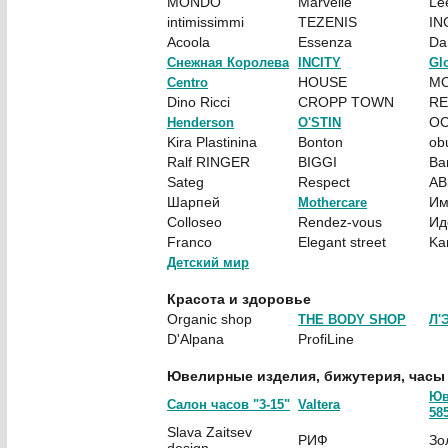
MONDO
Marvelle
Le
intimissimmi
TEZENIS
IN
Acoola
Essenza
Da
Снежная Королева
INCITY
Gl
HOUSE
MO
Centro
Dino Ricci
CROPP TOWN
RE
OC
Henderson
O'STIN
Kira Plastinina
Bonton
ob
Ralf RINGER
BIGGI
Ba
Sateg
Respect
AB
Шарпей
Им
Mothercare
Colloseo
Rendez-vous
Ид
Franco
Elegant street
Kar
Детский мир
Красота и здоровье
Organic shop
THE BODY SHOP
Л'
D'Alpana
ProfiLine
Ювелирные изделия, бижутерия, часы
Юв
Cалон часов "3-15"
Valtera
58
Slava Zaitsev
РИФ
Зо