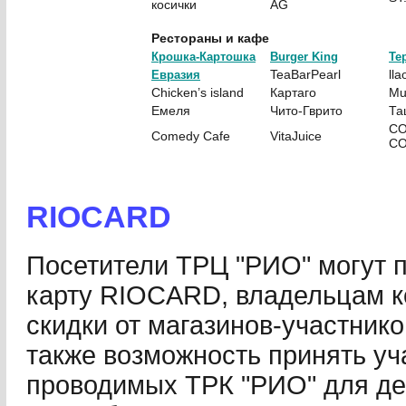
косички
AG
Рестораны и кафе
Крошка-Картошка
Burger King
Те
TeaBarPearl
lla
Евразия
Chicken’s island
Картаго
Mu
Емеля
Чито-Гврито
Та
C
Comedy Cafe
VitaJuice
C
RIOCARD
Посетители ТРЦ "РИО" могут 
карту RIOCARD, владельцам к
скидки от магазинов-участни
также возможность принять уча
проводимых ТРК "РИО" для д