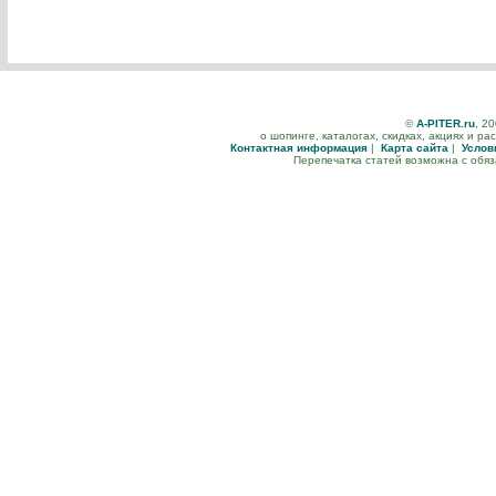
©
A-PITER.ru
, 2
о шопинге, каталогах, скидках, акциях и р
Контактная информация
|
Карта сайта
|
Услов
Перепечатка статей возможна с обя