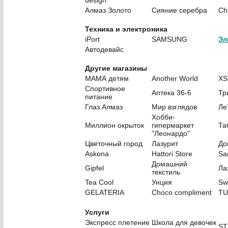
design
Алмаз Золото
Сияние серебра
Ch
Техника и электроника
iPort
SAMSUNG
Эл
Автодевайс
Другие магазины
МАМА детям
Another World
XS
Спортивное
Аптека 36-6
Тр
питание
Глаз Алмаз
Мир взглядов
Ле
Хобби-
Миллион окрыток
гипермаркет
Та
"Леонардо"
Цветочный город
Лазурит
До
Askona
Hattori Store
Sa
Домашний
Gipfel
Ла
текстиль
Tea Cool
Унция
Sw
GELATERIA
Choco compliment
TU
Услуги
Экспресс плетение
Школа для девочек
ST