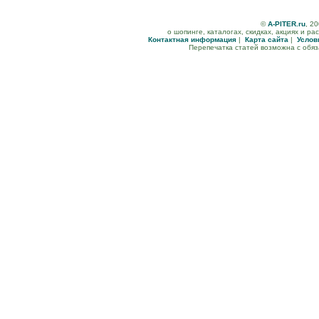
©
A-PITER.ru
, 2
о шопинге, каталогах, скидках, акциях и р
Контактная информация
|
Карта сайта
|
Услов
Перепечатка статей возможна с обя