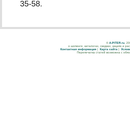
35-58.
©
A-PITER.ru
, 2
о шопинге, каталогах, скидках, акциях и р
Контактная информация
|
Карта сайта
|
Услов
Перепечатка статей возможна с обя