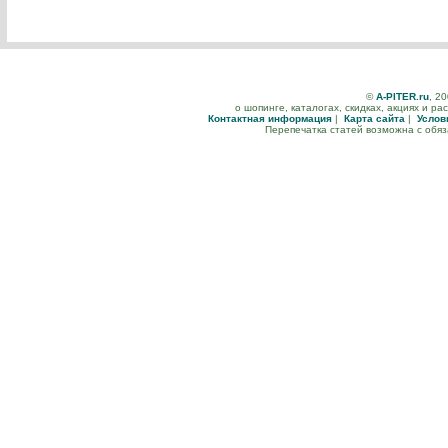
©
A-PITER.ru
, 2
о шопинге, каталогах, скидках, акциях и р
Контактная информация
|
Карта сайта
|
Услов
Перепечатка статей возможна с обя