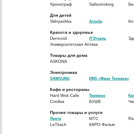
Хронограф
Safesmoking
Бе
Для детей
Stilnyashka
Ко
Acoola
Красота и здоровье
Dermosil
Зд
Л'Этуаль
Университетская Аптека
Товары для дома
ASKONA
Электроника
SAMSUNG
DNS «Фрау Техника»
Кафе и рестораны
Hard Wok Cafe
Теремок
Кр
Слойка
БУШЕ
Ча
Прочие товары и услуги
МТС
Ra
Лента
LeTkach
КАРО-Фильм