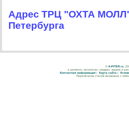
Адрес ТРЦ "ОХТА МОЛЛ" 
Петербурга
©
A-PITER.ru
, 2
о шопинге, каталогах, скидках, акциях и р
Контактная информация
|
Карта сайта
|
Услов
Перепечатка статей возможна с обя