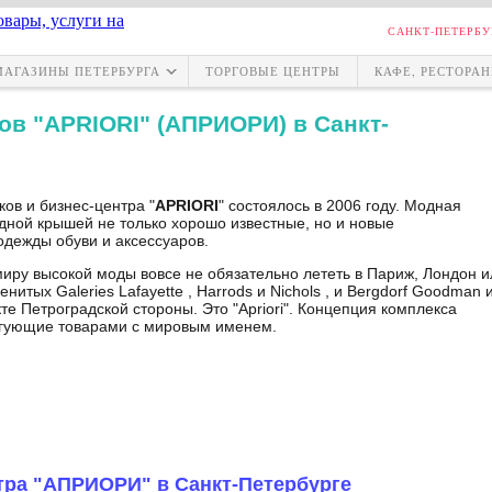
САНКТ-ПЕТЕРБУ
МАГАЗИНЫ ПЕТЕРБУРГА
ТОРГОВЫЕ ЦЕНТРЫ
КАФЕ, РЕСТОРА
ов "APRIORI" (АПРИОРИ) в Санкт-
ков и бизнес-центра "
APRIORI
" состоялось в 2006 году. Модная
дной крышей не только хорошо известные, но и новые
дежды обуви и аксессуаров.
миру высокой моды вовсе не обязательно лететь в Париж, Лондон и
нитых Galeries Lafayette , Harrods и Nichols , и Bergdorf Goodman 
е Петроградской стороны. Это "Apriori". Концепция комплекса
оргующие товарами с мировым именем.
тра "АПРИОРИ" в Санкт-Петербурге