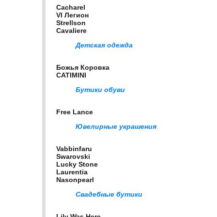
Cacharel
VI Легион
Strellson
Cavaliere
Детская одежда
Божья Коровка
CATIMINI
Бутики обуви
Free Lance
Ювелирные украшения
Vabbinfaru
Swarovski
Lucky Stone
Laurentia
Nasonpearl
Свадебные бутики
Lily Was Here