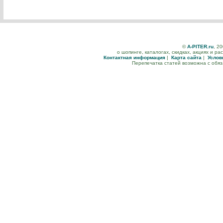
©
A-PITER.ru
, 2
о шопинге, каталогах, скидках, акциях и р
Контактная информация
|
Карта сайта
|
Услов
Перепечатка статей возможна с обя