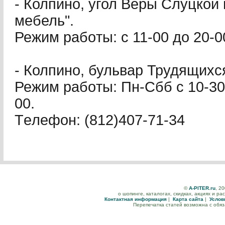
- Колпино, угол Веры Слуцкой
мебель".
Режим paбoты: с 11-00 до 20-0
- Колпино, бульвар Трудящихся
Режим paбoты: Пн-Сбб с 10-30 
00.
Тeлeфoн: (812)407-71-34
©
A-PITER.ru
, 2
о шопинге, каталогах, скидках, акциях и р
Контактная информация
|
Карта сайта
|
Услов
Перепечатка статей возможна с обя