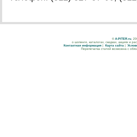
©
A-PITER.ru
, 2
о шопинге, каталогах, скидках, акциях и р
Контактная информация
|
Карта сайта
|
Услов
Перепечатка статей возможна с обя