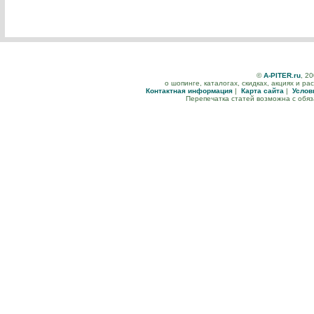
©
A-PITER.ru
, 2
о шопинге, каталогах, скидках, акциях и р
Контактная информация
|
Карта сайта
|
Услов
Перепечатка статей возможна с обя