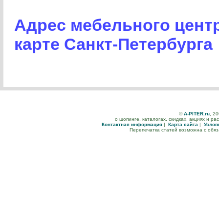
Адрес мебельного цент
карте Санкт-Петербурга
©
A-PITER.ru
, 2
о шопинге, каталогах, скидках, акциях и р
Контактная информация
|
Карта сайта
|
Услов
Перепечатка статей возможна с обя