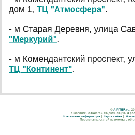
дом 1,
.
ТЦ "Атмосфера"
- м Старая Деревня, улица Са
.
"Меркурий"
- м Комендантский проспект, у
.
ТЦ "Континент"
©
A-PITER.ru
, 2
о шопинге, каталогах, скидках, акциях и р
Контактная информация
|
Карта сайта
|
Услов
Перепечатка статей возможна с обя