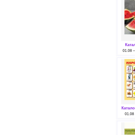
Ката
01.08 
Катало
01.08