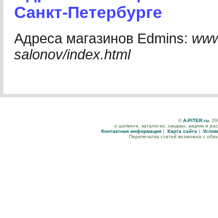
Санкт-Петербурге
Адреса магазинов Edmins:
www
salonov/index.html
©
A-PITER.ru
, 2
о шопинге, каталогах, скидках, акциях и р
Контактная информация
|
Карта сайта
|
Услов
Перепечатка статей возможна с обя