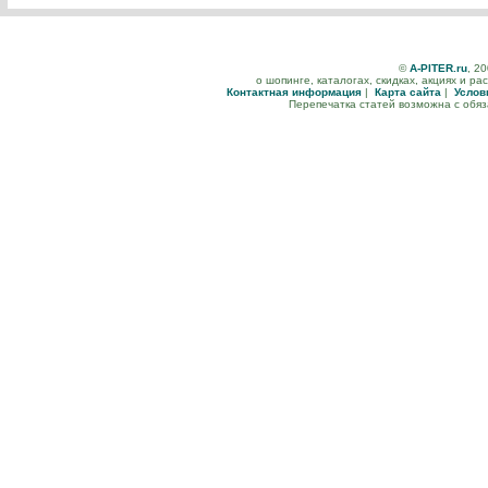
©
A-PITER.ru
, 2
о шопинге, каталогах, скидках, акциях и р
Контактная информация
|
Карта сайта
|
Услов
Перепечатка статей возможна с обя