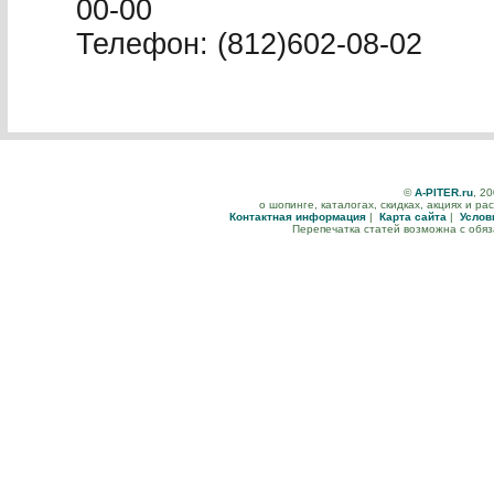
00-00
Телефон: (812)602-08-02
©
A-PITER.ru
, 2
о шопинге, каталогах, скидках, акциях и р
Контактная информация
|
Карта сайта
|
Услов
Перепечатка статей возможна с обя