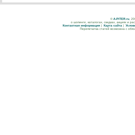
©
A-PITER.ru
, 2
о шопинге, каталогах, скидках, акциях и р
Контактная информация
|
Карта сайта
|
Услов
Перепечатка статей возможна с обя